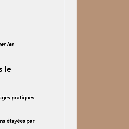
er les 
 le 
tages pratiques 
ns étayées par 