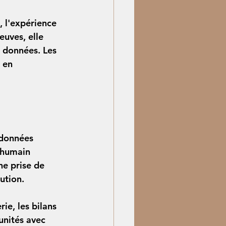
, l'expérience 
euves, elle 
s données. Les 
 en 
 données 
 humain 
ne prise de 
ution.
ie, les bilans 
unités avec 