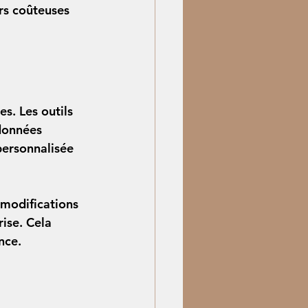
rs coûteuses 
s. Les outils 
données 
personnalisée 
modifications 
ise. Cela 
nce.