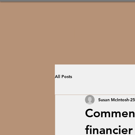
McINT
All Posts
Susan McIntosh
25
Comment 
financier