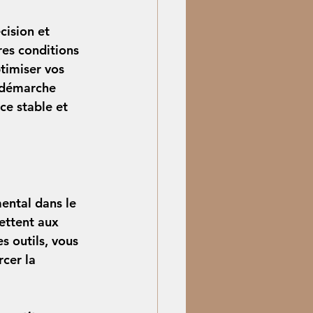
cision et 
res conditions 
timiser vos 
e démarche 
ce stable et 
ental dans le 
ettent aux 
 outils, vous 
cer la 