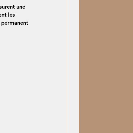
surent une 
nt les 
n permanent 