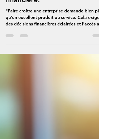
efficaces pour la croissance :
Stratégies de croissance
financière.
"Faire croître une entreprise demande bien plus
qu'un excellent produit ou service. Cela exige
des décisions financières éclairées et l'accès aux
bons capitaux. Au fil des années, j'ai pu
constater à quel point le choix des bonnes
stratégies de croissance financière peut
déterminer l'avenir d'une entreprise.
Aujourd'hui, je souhaite partager des réflexions
sur des solutions de financement d'entreprise
efficaces qui peuvent vous aider à obtenir les
fonds nécessaires pour prend