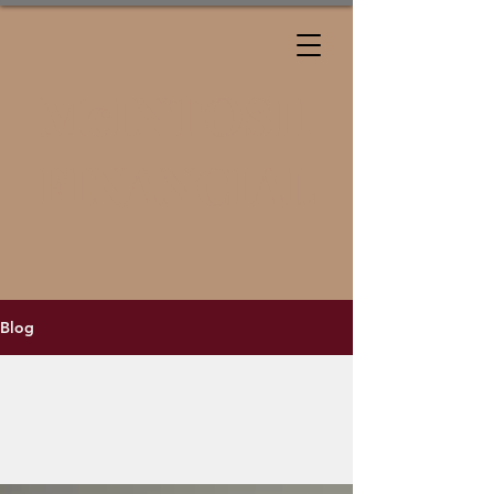
McINTOSH
FINANCIAL
Blog
All Posts