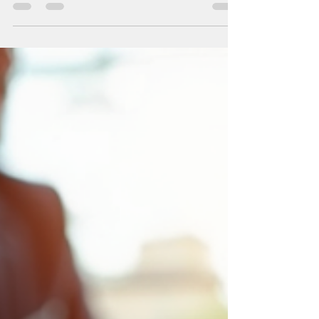
gestion financière. Beaucoup de fondateurs se
concentrent sur le développement du produit et
l’acquisition de clients, mais sans un leadership
financier solide, la croissance peut ralentir ou
même reculer. Embaucher un chef des finances
(CFO) à temps plein peut être trop coûteux ou
prématuré pour plusieurs jeunes entreprises.
C’est là qu’un CFO fractionnaire devient un
atout préci